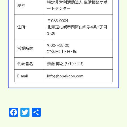
特定非営利活動法人 生活相談サポ
屋号
ートセンター
〒063-0004
住所
北海道札幌市西区山の手4条1丁目
1-28
9:00～18:00
営業時間
定休日：土・日・祝
代表者名
斎藤 博之 (ｻｲﾄｳ ﾋﾛﾕｷ)
E-mail
info@hopekobo.com
F
T
共
ac
w
有