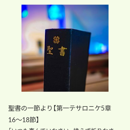
聖書の一節より【第一テサロニケ5章
16〜18節】