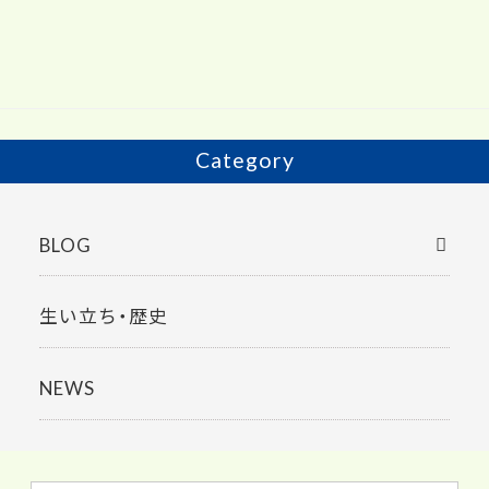
e
itt
b
er
o
o
k
Category
BLOG
生い立ち・歴史
NEWS