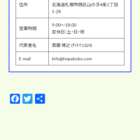
住所
北海道札幌市西区山の手4条1丁目
1-28
9:00～18:00
営業時間
定休日：土・日・祝
代表者名
斎藤 博之 (ｻｲﾄｳ ﾋﾛﾕｷ)
E-mail
info@hopekobo.com
F
T
共
ac
w
有
e
itt
b
er
o