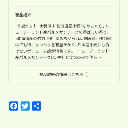
商品紹介
５袋セット ★特徴１ 北海道産小麦「ゆめちから」とニ
ュージーランド産パルメザンチーズの香ばしい香り。
・北海道産の強力小麦「ゆめちから」は、国産の小麦粉の
中でも特にタンパク含有量が多く、外国産小麦にも負
けないボリューム感が特徴です。 ・ニュージーランド
産パルメザンチーズは、牛乳と食塩のみで作ら…
商品詳細の情報はこちら
F
T
共
ac
w
有
e
itt