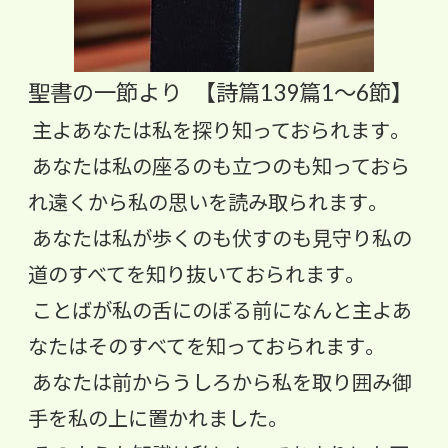
聖書の一節より 【詩篇139篇1〜6節】
主よあなたは私を探り知っておられます。
あなたは私の座るのも立つのも知っておら
れ遠くから私の思いを読
み取られます。
あなたは私が歩くのも伏すのも見守り私の
道のすべてを知り抜いて
おられます。
ことばが私の舌にのぼる前になんと主よあ
なたはそのすべてを知っ
ておられます。
あなたは前からうしろから私を取り囲み御
手を私の上に置かれまし
た。