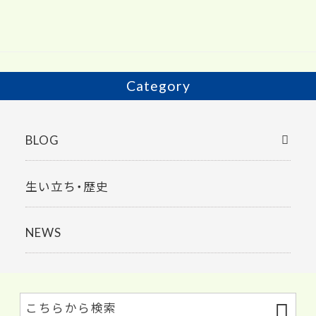
b
er
o
o
k
Category
BLOG
生い立ち・歴史
NEWS