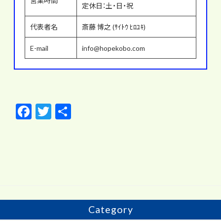
営業時間
定休日：土・日・祝
代表者名
斎藤 博之 (ｻｲﾄｳ ﾋﾛﾕｷ)
E-mail
info@hopekobo.com
F
T
共
ac
w
有
e
itt
b
er
o
o
k
Category