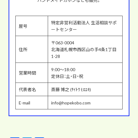
ハンドメイドカホンなども販売。
特定非営利活動法人 生活相談サポ
屋号
ートセンター
〒063-0004
住所
北海道札幌市西区山の手4条1丁目
1-28
9:00～18:00
営業時間
定休日：土・日・祝
代表者名
斎藤 博之 (ｻｲﾄｳ ﾋﾛﾕｷ)
E-mail
info@hopekobo.com