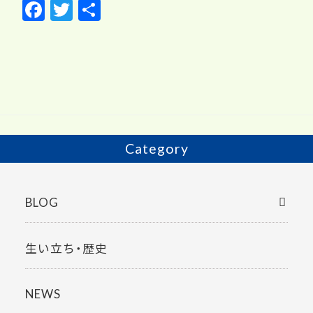
F
T
共
ac
w
有
e
itt
b
er
o
o
k
Category
BLOG
生い立ち・歴史
NEWS