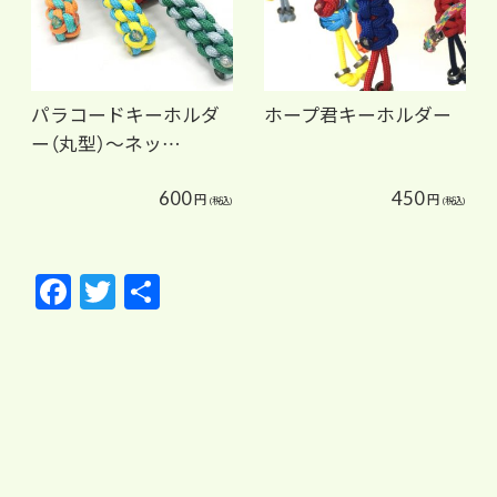
パラコードキーホルダ
ホープ君キーホルダー
ー（丸型）～ネッ…
600
450
円
円
(税込)
(税込)
F
T
共
ac
w
有
e
itt
b
er
o
o