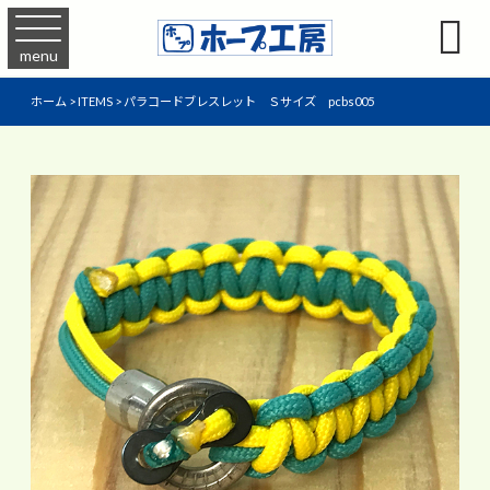

menu
ホーム
>
ITEMS
>
パラコードブレスレット Ｓサイズ pcbs005